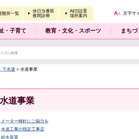
報を開く
休日当番医
AED設置
文字サ
避難所一覧
夜間診療
場所案内
祉・子育て
教育・文化・スポーツ
まちづ
・下水道
> 水道事業
水道事業
メーター検針にご協力を
水道工事の指定工事店
給水装置