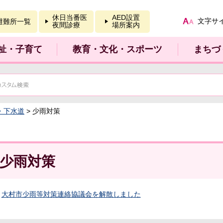
報を開く
休日当番医
AED設置
文字サ
避難所一覧
夜間診療
場所案内
祉・子育て
教育・文化・スポーツ
まちづ
・下水道
> 少雨対策
少雨対策
大村市少雨等対策連絡協議会を解散しました