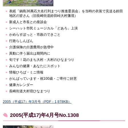
表紙「鍋島36萬石大名行列まつり推進委員会」を当時の衣装で見送る鈴田
地区の皆さん（旧長崎街道鈴田峠大村藩境）
新成人と市長との座談会
シーハット市民ミュージカル「どあろ」上演
かめらすぽっと・市政のできごと
行政らしんばん
介護保険の介護費用が急増中
異動に伴う届出は期間内に
旬です！花のまち大村・大村のひなまつり
みんなの健康・あなたにスポット
情報ひろば・ミニ情報
がんばっています・祝100歳・ご寄付ご好意
健康カレンダー
長崎街道大村宿ひなまつり
2005（平成17）年3月号（PDF：1,978KB）
2005(平成17)年4月号No.1308