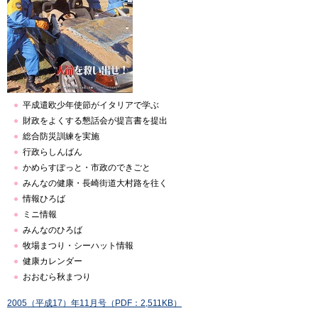
平成遣欧少年使節がイタリアで学ぶ
財政をよくする懇話会が提言書を提出
総合防災訓練を実施
行政らしんばん
かめらすぽっと・市政のできごと
みんなの健康・長崎街道大村路を往く
情報ひろば
ミニ情報
みんなのひろば
牧場まつり・シーハット情報
健康カレンダー
おおむら秋まつり
2005（平成17）年11月号（PDF：2,511KB）