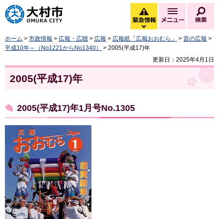
大村市
緊急情報
メニュー
検
緊急情報を開く
ホーム
>
市政情報
>
広報・広聴
>
広報
>
広報紙「広報おおむら」
>
昔の広報
>
平成10年～（No1221からNo1340）
> 2005(平成17)年
更新日：2025年4月1日
2005(平成17)年
2005(平成17)年1月号No.1305