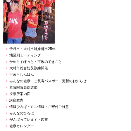
伊丹市・大村市姉妹都市25年
地区別ミーティング
かめらすぽっと・市政のできごと
大村市総合防災訓練開催
行政らしんばん
みんなの健康・ご長寿パスポート更新のお知らせ
衆議院議員総選挙
投票所案内図
講座案内
情報ひろば・ミニ情報・ご寄付ご好意
みんなのひろば
がんばっています・図書
健康カレンダー