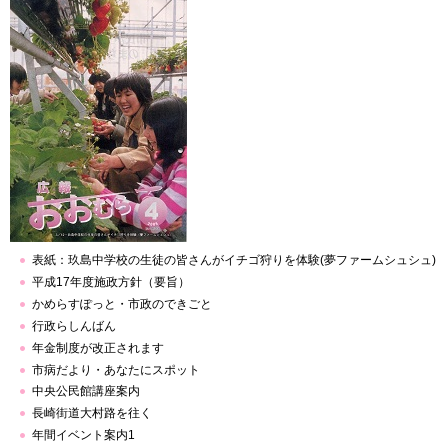
表紙：玖島中学校の生徒の皆さんがイチゴ狩りを体験(夢ファームシュシュ)
平成17年度施政方針（要旨）
かめらすぽっと・市政のできごと
行政らしんばん
年金制度が改正されます
市病だより・あなたにスポット
中央公民館講座案内
長崎街道大村路を往く
年間イベント案内1