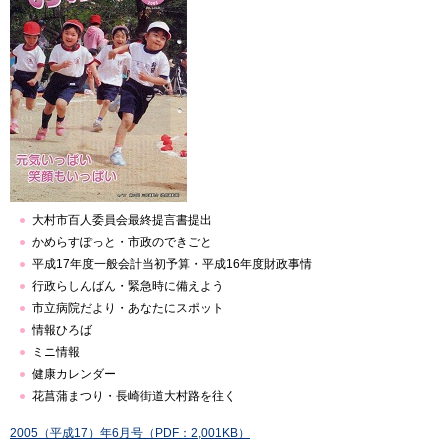
大村市百人委員会最終提言書提出
かめらすぽっと・市政のできごと
平成17年度一般会計当初予算・平成16年度財政事情
行政らしんばん・緊急時に備えよう
市立病院だより・あなたにスポット
情報ひろば
ミニ情報
健康カレンダー
花菖蒲まつり・長崎街道大村路を往く
2005（平成17）年6月号（PDF：2,001KB）