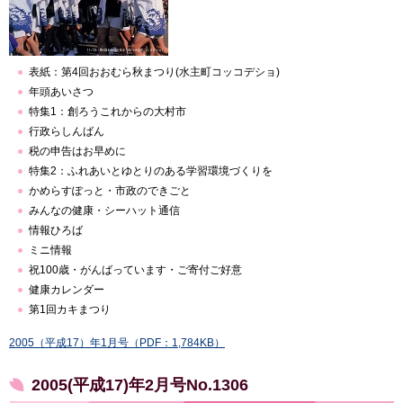
表紙：第4回おおむら秋まつり(水主町コッコデショ)
年頭あいさつ
特集1：創ろうこれからの大村市
行政らしんばん
税の申告はお早めに
特集2：ふれあいとゆとりのある学習環境づくりを
かめらすぽっと・市政のできごと
みんなの健康・シーハット通信
情報ひろば
ミニ情報
祝100歳・がんばっています・ご寄付ご好意
健康カレンダー
第1回カキまつり
2005（平成17）年1月号（PDF：1,784KB）
2005(平成17)年2月号No.1306