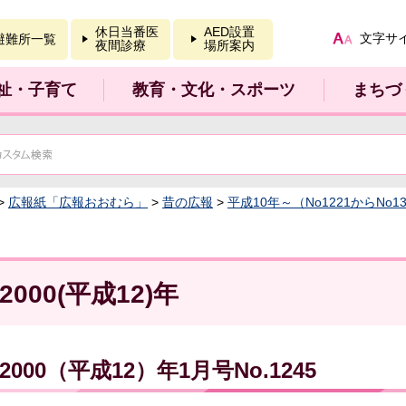
報を開く
休日当番医
AED設置
文字サ
避難所一覧
夜間診療
場所案内
祉・子育て
教育・文化・スポーツ
まちづ
>
広報紙「広報おおむら」
>
昔の広報
>
平成10年～（No1221からNo13
2000(平成12)年
2000（平成12）年1月号No.1245