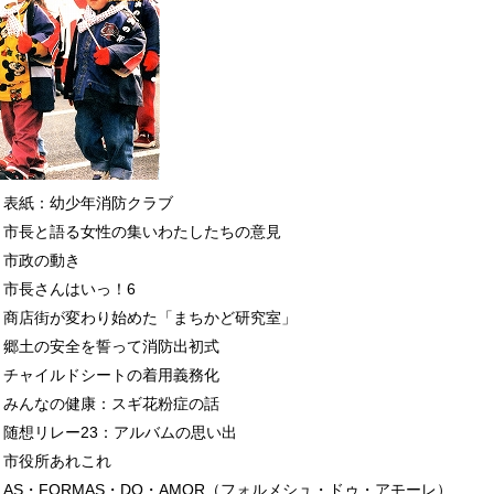
表紙：幼少年消防クラブ
市長と語る女性の集いわたしたちの意見
市政の動き
市長さんはいっ！6
商店街が変わり始めた「まちかど研究室」
郷土の安全を誓って消防出初式
チャイルドシートの着用義務化
みんなの健康：スギ花粉症の話
随想リレー23：アルバムの思い出
市役所あれこれ
AS・FORMAS・DO・AMOR（フォルメシュ・ドゥ・アモーレ）