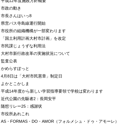
平成12年度施政方針概要
市政の動き
市長さんはいっ8
県営バス寺島線運行開始
市役所の組織機構が一部変わります
「国土利用計画大村市計画」を改定
市民課じょうずな利用法
大村市新行政改革の実施状況について
監査公表
かめらすぽっと
4月8日は「大村市民憲章」制定日
よかとこかしま
平成14年度から新しい学習指導要領で学校は変わります
近代公園の先駆者2：長岡安平
随想リレー25：感謝状
市役所あれこれ
AS・FORMAS・DO・AMOR（フォルメシュ・ドゥ・アモーレ）