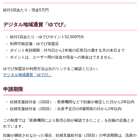
給付1回あたり：現金5万円
デジタル地域通貨「ゆでぴ」
給付1回あたり：ゆでぴポイント52,500円分
利用可能店舗：ゆでぴ加盟店
ポイント有効期限：付与日から1年後の応答日の属する月の末日まで
ポイントは、ユーザー間の送金や現金への換金はできません。
ゆでぴ加盟店や利用方法は次のリンクをご確認ください。
デジタル地域通貨「ゆでぴ」
申請期限
妊婦支援給付金（1回目）：医療機関などで妊娠が確定した日から2年以内
妊婦支援給付金（2回目）：出産予定日の8週間前の日から2年以内
この制度では「医療機関により胎児心拍が確認できたこと」を妊娠の定義とさ
れています。
妊娠が継続されなかった場合、妊婦支援給付金（2回目）の申請期限は、流産の