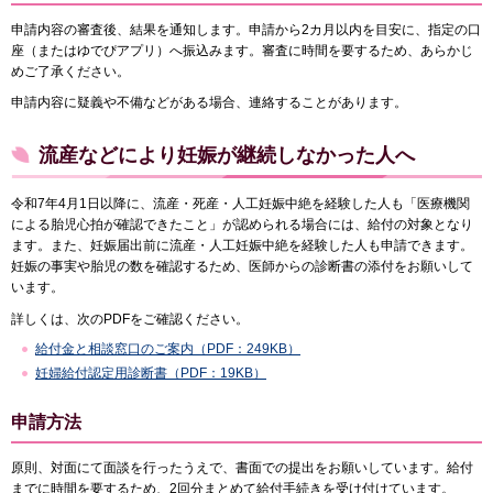
申請内容の審査後、結果を通知します。申請から2カ月以内を目安に、指定の口
座（またはゆでぴアプリ）へ振込みます。審査に時間を要するため、あらかじ
めご了承ください。
申請内容に疑義や不備などがある場合、連絡することがあります。
流産などにより妊娠が継続しなかった人へ
令和7年4月1日以降に、流産・死産・人工妊娠中絶を経験した人も「医療機関
による胎児心拍が確認できたこと」が認められる場合には、給付の対象となり
ます。また、妊娠届出前に流産・人工妊娠中絶を経験した人も申請できます。
妊娠の事実や胎児の数を確認するため、医師からの診断書の添付をお願いして
います。
詳しくは、次のPDFをご確認ください。
給付金と相談窓口のご案内（PDF：249KB）
妊婦給付認定用診断書（PDF：19KB）
申請方法
原則、対面にて面談を行ったうえで、書面での提出をお願いしています。給付
までに時間を要するため、2回分まとめて給付手続きを受け付けています。