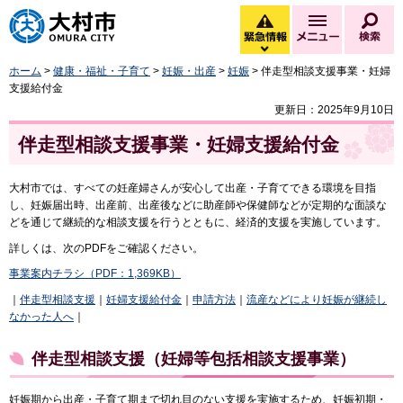
大村市
緊急情報
メニュー
検
緊急情報を開く
ホーム
>
健康・福祉・子育て
>
妊娠・出産
>
妊娠
> 伴走型相談支援事業・妊婦
支援給付金
更新日：2025年9月10日
伴走型相談支援事業・妊婦支援給付金
大村市では、すべての妊産婦さんが安心して出産・子育てできる環境を目指
し、妊娠届出時、出産前、出産後などに助産師や保健師などが定期的な面談な
どを通じて継続的な相談支援を行うとともに、経済的支援を実施しています。
詳しくは、次のPDFをご確認ください。
事業案内チラシ（PDF：1,369KB）
｜
伴走型相談支援
｜
妊婦支援給付金
｜
申請方法
｜
流産などにより妊娠が継続し
なかった人へ
｜
伴走型相談支援（妊婦等包括相談支援事業）
妊娠期から出産・子育て期まで切れ目のない支援を実施するため、妊娠初期・