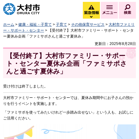
大村市
緊急情報
メニュー
検
緊急情報を開く
ホーム
>
健康・福祉・子育て
>
子育て
>
その他保育サービス
>
大村市ファミリ
ー・サポート・センター
> 【受付終了】大村市ファミリー・サポート・センタ
ー夏休み企画「ファミサポさんと過ごす夏休み」
更新日：2025年8月28日
【受付終了】大村市ファミリー・サポー
ト・センター夏休み企画「ファミサポさ
んと過ごす夏休み」
受け付けは終了しました。
大村市ファミリー・サポート・センターでは、夏休み期間中にお子さんの預か
りを行うイベントを実施します。
「ファミサポを使ってみたいけれど一歩踏み出せない」という人も、お試しに
ご活用ください。