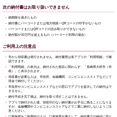
次の納付書はお取り扱いできません
納期限を過ぎたもの
納付書にバーコードまたは地方税統一QRコードの印字がないもの
バーコードまたはQRコードの読み取りができないもの
納付額が30万円を超えるもの（バーコード利用の場合）
ご利用上の注意点
市から領収書は発行されません。納付履歴は各アプリの「利用明細」で確
認できます。
「利用明細」の表示は、納付された税目に関わらず、「長崎県大村市（市
税）」と表示されます。
領収書が必要な人は、市役所、金融機関、コンビニエンスストアなどにて
現金で納付してください。
市役所やコンビニエンスストアなどの窓口でアプリを提示しての納付はで
きません。
納付手続き完了後は、納付を取り消すことはできません。
アプリで納付された後、領収印のない納付書がお手元に残ることになりま
すが、金融機関やコンビニエンスストアなどで二重に納付しないようご注
意ください。
口座振替をご利用中の人は、口座振替を廃止して、納付書での納付に切り