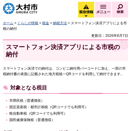
大村市
緊急情報
メニュー
検
緊急情報を開く
ホーム
>
くらしの情報
>
税金
>
納税方法
> スマートフォン決済アプリによる市
税の納付
更新日：2026年8月7日
スマートフォン決済アプリによる市税の
納付
スマートフォン決済での納付は、コンビニ納付用バーコードに加え、一部の市
税納付書の表面に記載された地方税統一QRコードを利用して納付できます。
対象となる税目
市県民税（普通徴収）
固定資産税・都市計画税（QRコードでも利用可）
軽自動車税（QRコードでも利用可）
国民健康保険税（普通徴収）