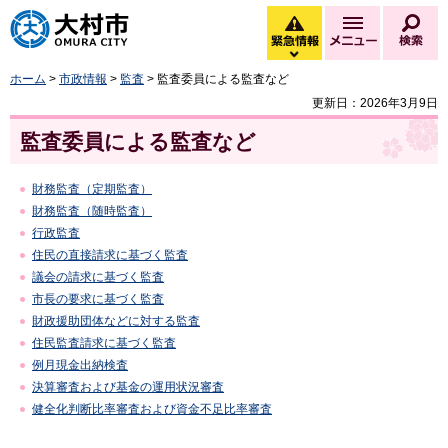
大村市
緊急情報
メニュー
検
緊急情報を開く
ホーム
>
市政情報
>
監査
> 監査委員による監査など
更新日：2026年3月9日
監査委員による監査など
財務監査（定期監査）
財務監査（随時監査）
行政監査
住民の直接請求に基づく監査
議会の請求に基づく監査
市長の要求に基づく監査
財政援助団体などに対する監査
住民監査請求に基づく監査
例月現金出納検査
決算審査および基金の運用状況審査
健全化判断比率審査および資金不足比率審査