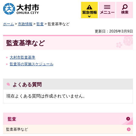
大村市
緊急情報
メニュー
検
緊急情報を開く
ホーム
>
市政情報
>
監査
> 監査基準など
更新日：2026年3月9日
監査基準など
大村市監査基準
監査等の実施スケジュール
よくある質問
現在よくある質問は作成されていません。
監査
監査基準など