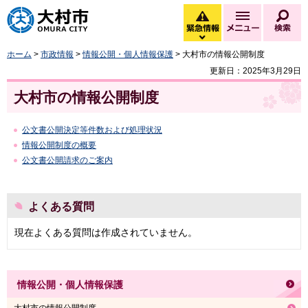
大村市
緊急情報
メニュー
検
緊急情報を開く
ホーム
>
市政情報
>
情報公開・個人情報保護
> 大村市の情報公開制度
更新日：2025年3月29日
大村市の情報公開制度
公文書公開決定等件数および処理状況
情報公開制度の概要
公文書公開請求のご案内
よくある質問
現在よくある質問は作成されていません。
情報公開・個人情報保護