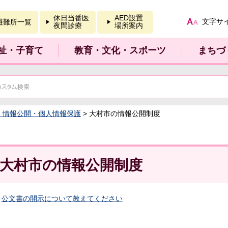
報を開く
休日当番医
AED設置
文字サ
避難所一覧
夜間診療
場所案内
祉・子育て
教育・文化・スポーツ
まちづ
：情報公開・個人情報保護
> 大村市の情報公開制度
大村市の情報公開制度
公文書の開示について教えてください