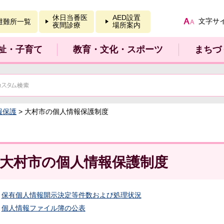
報を開く
休日当番医
AED設置
文字サ
避難所一覧
夜間診療
場所案内
祉・子育て
教育・文化・スポーツ
まちづ
報保護
> 大村市の個人情報保護制度
大村市の個人情報保護制度
保有個人情報開示決定等件数および処理状況
個人情報ファイル簿の公表