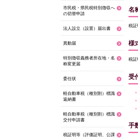
市民税・県民税特別徴収へ
名
の切替申請
税証
法人設立（設置）届出書
様
異動届
特別徴収義務者所在地・名
税証
称変更届
受
委任状
軽自動車税（種別割）標識
返納書
軽自動車税（種別割）標識
交付申請書
手
税証明等（評価証明、公課