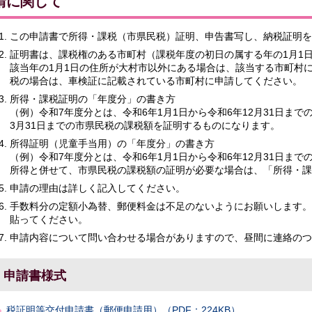
請に関して
この申請書で所得・課税（市県民税）証明、申告書写し、納税証明を
証明書は、課税権のある市町村（課税年度の初日の属する年の1月1
該当年の1月1日の住所が大村市以外にある場合は、該当する市町村
税の場合は、車検証に記載されている市町村に申請してください。
所得・課税証明の「年度分」の書き方
（例）令和7年度分とは、令和6年1月1日から令和6年12月31日まで
3月31日までの市県民税の課税額を証明するものになります。
所得証明（児童手当用）の「年度分」の書き方
（例）令和7年度分とは、令和6年1月1日から令和6年12月31日ま
所得と併せて、市県民税の課税額の証明が必要な場合は、「所得・課
申請の理由は詳しく記入してください。
手数料分の定額小為替、郵便料金は不足のないようにお願いします。
貼ってください。
申請内容について問い合わせる場合がありますので、昼間に連絡のつ
申請書様式
税証明等交付申請書（郵便申請用）（PDF：224KB）