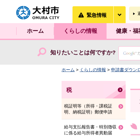
大村市
緊急情
緊急情報
ホーム
くらしの情報
健康・福
知りたいことは何ですか?
ホーム
>
くらしの情報
>
申請書ダウン
税
税証明等（所得・課税証
明、納税証明）郵便申請
給与支払報告書・特別徴収
に係る給与所得者異動届