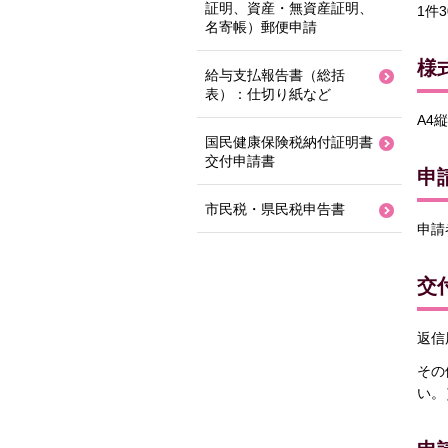
証明、資産・無資産証明、
1件3
名寄帳）郵便申請
様
給与支払報告書（総括
表）：仕切り紙など
A4縦
国民健康保険税納付証明書
交付申請書
申
市民税・県民税申告書
申請
交
返信
その
い。