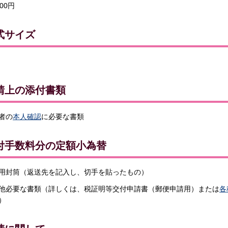
00円
式サイズ
請上の添付書類
者の
本人確認
に必要な書類
付手数料分の定額小為替
用封筒（返送先を記入し、切手を貼ったもの）
他必要な書類（詳しくは、税証明等交付申請書（郵便申請用）または
各
）