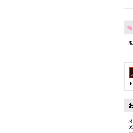
現
ド
財
8