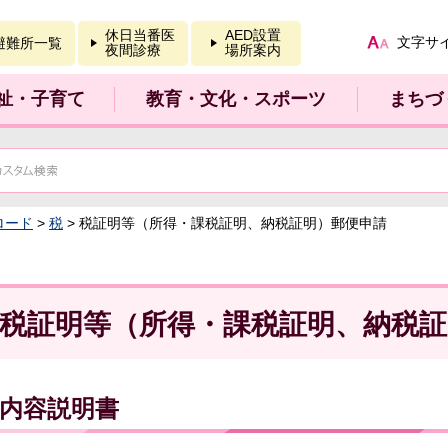
報を開く
休日当番医
AED設置
文字サ
避難所一覧
夜間診療
場所案内
祉・子育て
教育・文化・スポーツ
まちづ
ロード
>
税
> 税証明等（所得・課税証明、納税証明）郵便申請
税証明等（所得・課税証明、納税証
内容説明書