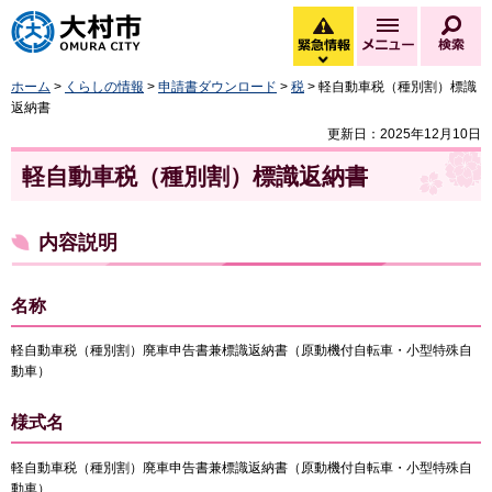
大村市
緊急情報
メニュー
検
緊急情報を開く
ホーム
>
くらしの情報
>
申請書ダウンロード
>
税
> 軽自動車税（種別割）標識
返納書
更新日：2025年12月10日
軽自動車税（種別割）標識返納書
内容説明
名称
軽自動車税（種別割）廃車申告書兼標識返納書（原動機付自転車・小型特殊自
動車）
様式名
軽自動車税（種別割）廃車申告書兼標識返納書（原動機付自転車・小型特殊自
動車）