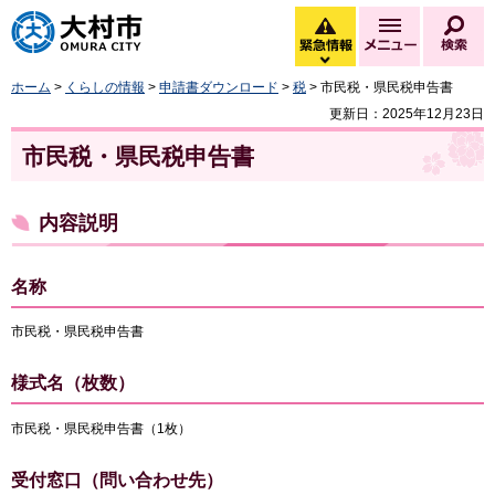
大村市
緊急情報
メニュー
検
緊急情報を開く
ホーム
>
くらしの情報
>
申請書ダウンロード
>
税
> 市民税・県民税申告書
更新日：2025年12月23日
市民税・県民税申告書
内容説明
名称
市民税・県民税申告書
様式名（枚数）
市民税・県民税申告書（1枚）
受付窓口（問い合わせ先）