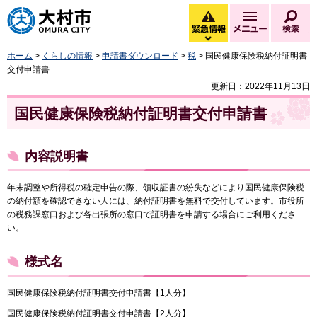
大村市
緊急情報
メニュー
検
緊急情報を開く
ホーム
>
くらしの情報
>
申請書ダウンロード
>
税
> 国民健康保険税納付証明書
交付申請書
更新日：2022年11月13日
国民健康保険税納付証明書交付申請書
内容説明書
年末調整や所得税の確定申告の際、領収証書の紛失などにより国民健康保険税
の納付額を確認できない人には、納付証明書を無料で交付しています。市役所
の税務課窓口および各出張所の窓口で証明書を申請する場合にご利用くださ
い。
様式名
国民健康保険税納付証明書交付申請書【1人分】
国民健康保険税納付証明書交付申請書【2人分】