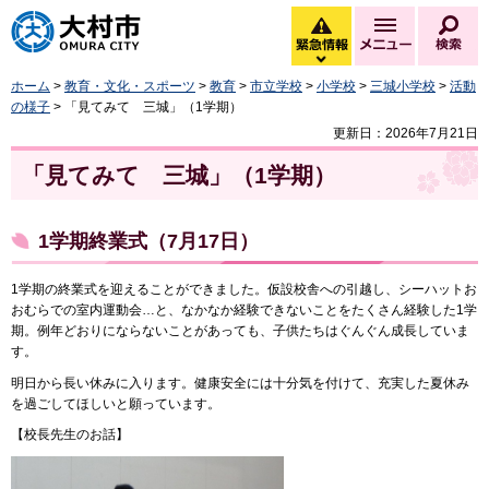
大村市
緊急情報
メニュー
検
緊急情報を開く
ホーム
>
教育・文化・スポーツ
>
教育
>
市立学校
>
小学校
>
三城小学校
>
活動
の様子
> 「見てみて 三城」（1学期）
更新日：2026年7月21日
「見てみて 三城」（1学期）​​​​​​
1学期終業式（7月17日）
1学期の終業式を迎えることができました。仮設校舎への引越し、シーハットお
おむらでの室内運動会…と、なかなか経験できないことをたくさん経験した1学
期。例年どおりにならないことがあっても、子供たちはぐんぐん成長していま
す。
明日から長い休みに入ります。健康安全には十分気を付けて、充実した夏休み
を過ごしてほしいと願っています。
【校長先生のお話】