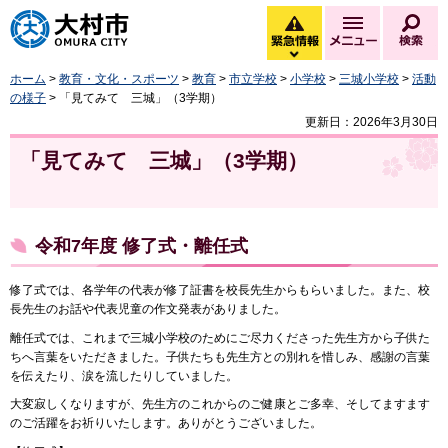
大村市
緊急情報
メニュー
検
緊急情報を開く
ホーム
>
教育・文化・スポーツ
>
教育
>
市立学校
>
小学校
>
三城小学校
>
活動
の様子
> 「見てみて 三城」（3学期）
更新日：2026年3月30日
「見てみて 三城」（3学期）
令和7年度 修了式・離任式
修了式では、各学年の代表が修了証書を校長先生からもらいました。また、校
長先生のお話や代表児童の作文発表がありました。
離任式では、これまで三城小学校のためにご尽力くださった先生方から子供た
ちへ言葉をいただきました。子供たちも先生方との別れを惜しみ、感謝の言葉
を伝えたり、涙を流したりしていました。
大変寂しくなりますが、先生方のこれからのご健康とご多幸、そしてますます
のご活躍をお祈りいたします。ありがとうございました。