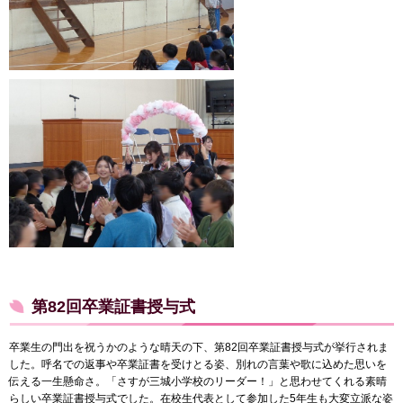
第82回卒業証書授与式
卒業生の門出を祝うかのような晴天の下、第82回卒業証書授与式が挙行されま
した。呼名での返事や卒業証書を受けとる姿、別れの言葉や歌に込めた思いを
伝える一生懸命さ。「さすが三城小学校のリーダー！」と思わせてくれる素晴
らしい卒業証書授与式でした。在校生代表として参加した5年生も大変立派な姿