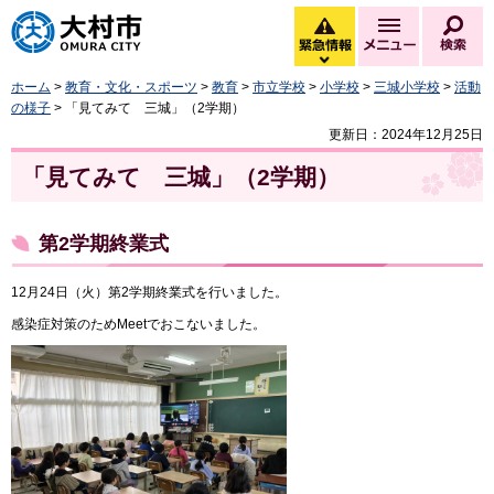
大村市
緊急情報
メニュー
検
緊急情報を開く
ホーム
>
教育・文化・スポーツ
>
教育
>
市立学校
>
小学校
>
三城小学校
>
活動
の様子
> 「見てみて 三城」（2学期）
更新日：2024年12月25日
「見てみて 三城」（2学期）
第2学期終業式
12月24日（火）第2学期終業式を行いました。
感染症対策のためMeetでおこないました。