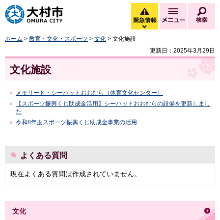
大村市
緊急情報
メニュー
検
緊急情報を開く
ホーム
>
教育・文化・スポーツ
>
文化
> 文化施設
更新日：2025年3月29日
文化施設
メモリード・シーハットおおむら（体育文化センター）
【スポーツ振興くじ助成金活用】シーハットおおむらの設備を更新しまし
た
令和8年度スポーツ振興くじ助成金事業の活用
よくある質問
現在よくある質問は作成されていません。
文化