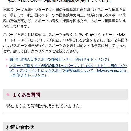
日本スポーツ振興センターでは、国の振興基本計画に基づくスポーツ振興政策
の一環として、我が国のスポーツの国際競争力向上、地域におけるスポーツ環
境の整備充実など、スポーツの普及・振興を図るため、スポーツ振興事業助成
を行っています。
スポーツ振興くじ助成金は、スポーツ振興くじ（WINNER（ウィナー）・toto
（トト）・BIG（ビッグ））の販売により得られる資金をもとに、地方公共団体
およびスポーツ団体が行う、スポーツの振興を目的とする事業に対して行われ
ます。詳しくは、次のリンクをご確認ください。
独立行政法人日本スポーツ振興センター（外部サイトへリンク）
スポーツ応援サイトGROWING,byスポーツくじ（toto（トト）・BIG（ビッ
グ））スポーツくじによるスポーツ振興助成について（toto-growing.com）
（外部サイトへリンク）
よくある質問
現在よくある質問は作成されていません。
お問い合わせ