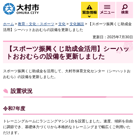
大村市
緊急情報
メニュー
検
緊急情報を開く
ホーム
>
教育・文化・スポーツ
>
文化
>
文化施設
> 【スポーツ振興くじ助成金
活用】シーハットおおむらの設備を更新しました
更新日：2025年7月30日
【スポーツ振興くじ助成金活用】シーハッ
トおおむらの設備を更新しました
スポーツ振興くじ助成金を活用して、大村市体育文化センター（シーハットお
おむら）の設備を更新しました。
設置状況
令和7年度
トレーニングルームにランニングマシン1台を設置しました。速度、傾斜を自由
に調節でき、基礎体力づくりから本格的なトレーニングまで幅広くご利用いた
だけます。