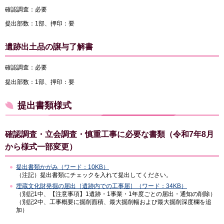
確認調査：必要
提出部数：1部、押印：要
遺跡出土品の譲与了解書
確認調査：必要
提出部数：1部、押印：要
提出書類様式
確認調査・立会調査・慎重工事に必要な書類（令和7年8月
から様式一部変更）
提出書類かがみ（ワード：10KB）
（注記）提出書類にチェックを入れて提出してください。
埋蔵文化財発掘の届出［遺跡内での工事届］（ワード：34KB）
（別記1中、【注意事項】1遺跡・1事業・1年度ごとの届出・通知の削除）
（別記2中、工事概要に掘削面積、最大掘削幅および最大掘削深度欄を追
加）