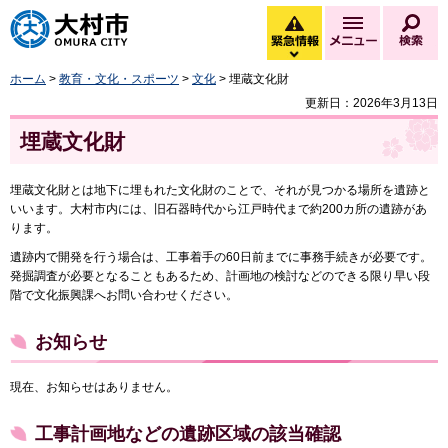
大村市
緊急情報
メニュー
検
緊急情報を開く
ホーム
>
教育・文化・スポーツ
>
文化
> 埋蔵文化財
更新日：2026年3月13日
埋蔵文化財
埋蔵文化財とは地下に埋もれた文化財のことで、それが見つかる場所を遺跡と
いいます。大村市内には、旧石器時代から江戸時代まで約200カ所の遺跡があ
ります。
遺跡内で開発を行う場合は、工事着手の60日前までに事務手続きが必要です。
発掘調査が必要となることもあるため、計画地の検討などのできる限り早い段
階で文化振興課へお問い合わせください。
お知らせ
現在、お知らせはありません。
工事計画地などの遺跡区域の該当確認