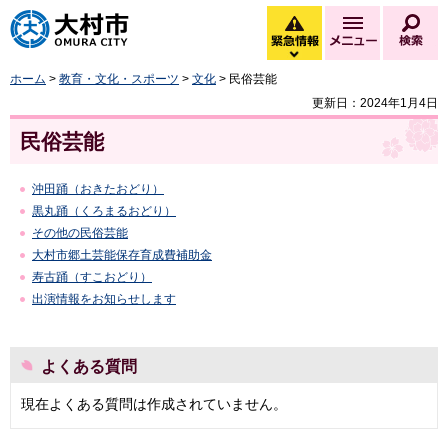
大村市
緊急情報
メニュー
検
緊急情報を開く
ホーム
>
教育・文化・スポーツ
>
文化
> 民俗芸能
更新日：2024年1月4日
民俗芸能
沖田踊（おきたおどり）
黒丸踊（くろまるおどり）
その他の民俗芸能
大村市郷土芸能保存育成費補助金
寿古踊（すこおどり）
出演情報をお知らせします
よくある質問
現在よくある質問は作成されていません。