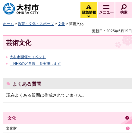
大村市
緊急情報
メニュー
検
緊急情報を開く
ホーム
>
教育・文化・スポーツ
>
文化
> 芸術文化
更新日：2025年5月19日
芸術文化
大村市開催のイベント
「NHKのど自慢」を実施します
よくある質問
現在よくある質問は作成されていません。
文化
文化財