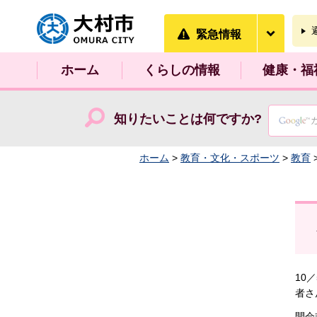
大村市
緊急情
緊急情報
ホーム
くらしの情報
健康・福
知りたいことは何ですか?
ホーム
>
教育・文化・スポーツ
>
教育
10
者さ
開会