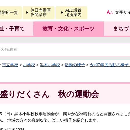
報を開く
休日当番医
AED設置
文字サ
避難所一覧
夜間診療
場所案内
祉・子育て
教育・文化・スポーツ
まちづ
>
市立学校
>
小学校
>
黒木小学校
>
活動の様子
>
令和7年度活動の様子
盛りだくさん 秋の運動会
／5（日）黒木小学校秋季運動会が、爽やかな秋晴れのもと開催されまし
ん、地域の方々の真剣な姿、楽しい様子を紹介します。
式・応援2025