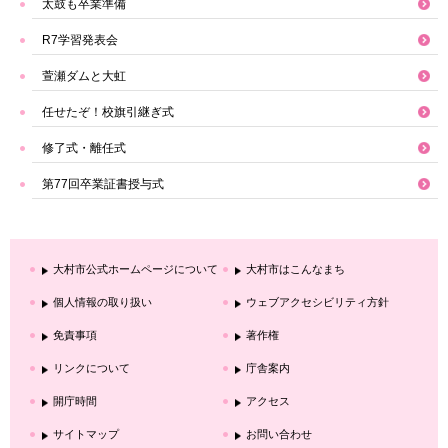
太鼓も卒業準備
R7学習発表会
萱瀬ダムと大虹
任せたぞ！校旗引継ぎ式
修了式・離任式
第77回卒業証書授与式
大村市公式ホームページについて
大村市はこんなまち
個人情報の取り扱い
ウェブアクセシビリティ方針
免責事項
著作権
リンクについて
庁舎案内
開庁時間
アクセス
サイトマップ
お問い合わせ