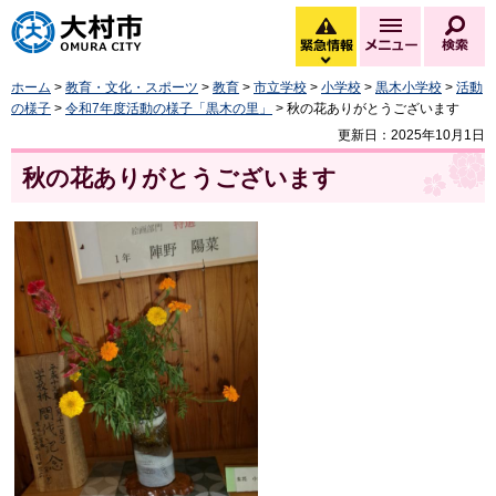
大村市
緊急情報
メニュー
検
緊急情報を開く
ホーム
>
教育・文化・スポーツ
>
教育
>
市立学校
>
小学校
>
黒木小学校
>
活動
の様子
>
令和7年度活動の様子「黒木の里」
> 秋の花ありがとうございます
更新日：2025年10月1日
秋の花ありがとうございます