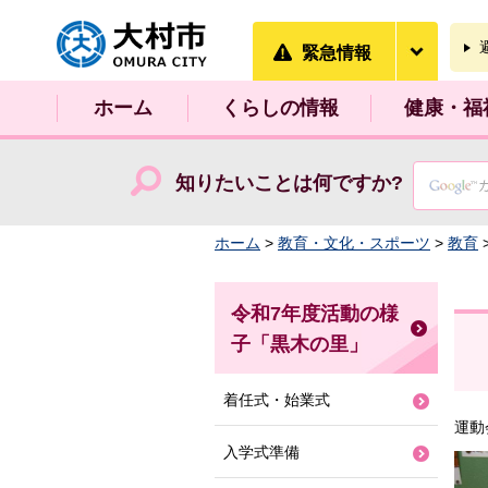
大村市
緊急情
緊急情報
ホーム
くらしの情報
健康・福
知りたいことは何ですか?
ホーム
>
教育・文化・スポーツ
>
教育
令和7年度活動の様
子「黒木の里」
着任式・始業式
運動
入学式準備