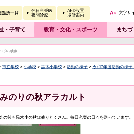
報を開く
休日当番医
AED設置
文字サ
避難所一覧
夜間診療
場所案内
祉・子育て
教育・文化・スポーツ
まちづ
>
市立学校
>
小学校
>
黒木小学校
>
活動の様子
>
令和7年度活動の様子
みのりの秋アラカルト
会の後も黒木小の秋は盛りだくさん。毎日充実の日々を送っています。