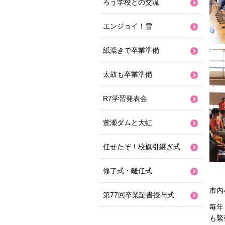
ろう学校との交流
エンジョイ！雪
紙漉きで卒業準備
太鼓も卒業準備
R7学習発表会
萱瀬ダムと大虹
任せたぞ！校旗引継ぎ式
修了式・離任式
市内
第77回卒業証書授与式
毎年
も緊