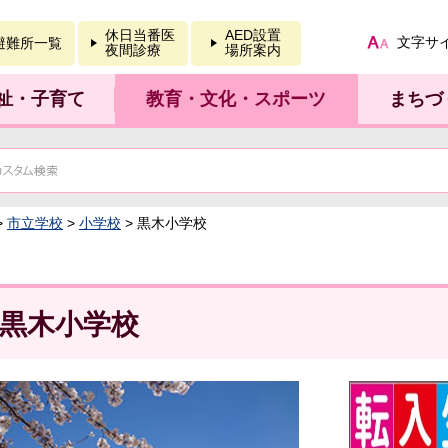
報を開く
休日当番医
AED設置
文字サ
避難所一覧
夜間診療
場所案内
祉・子育て
教育・文化・スポーツ
まちづ
>
市立学校
>
小学校
> 黒木小学校
黒木小学校