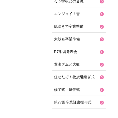
ろう学校との交流
エンジョイ！雪
紙漉きで卒業準備
太鼓も卒業準備
R7学習発表会
萱瀬ダムと大虹
任せたぞ！校旗引継ぎ式
修了式・離任式
第77回卒業証書授与式