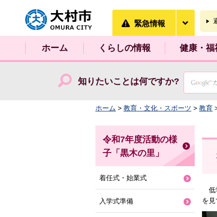
大村市
緊急情
緊急情報
ホーム
くらしの情報
健康・福
知りたいことは何ですか?
ホーム
>
教育・文化・スポーツ
>
教育
令和7年度活動の様
子「黒木の里」
着任式・始業式
低学
を見
入学式準備