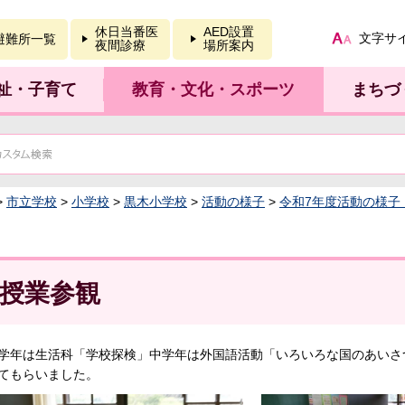
報を開く
休日当番医
AED設置
文字サ
避難所一覧
夜間診療
場所案内
祉・子育て
教育・文化・スポーツ
まちづ
>
市立学校
>
小学校
>
黒木小学校
>
活動の様子
>
令和7年度活動の様子
授業参観
年は生活科「学校探検」中学年は外国語活動「いろいろな国のあいさ
てもらいました。