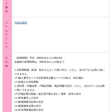
ス
番
号
メ
竹松出張所
ー
ル
ア
ド
レ
ス
そ
（利用時間）平日：8時30分から17時15分
の
会議室の利用時間は、8時30分から22時まで
他
1.住民異動届（転居・転出入など）の受け付け。ただし、次の(ア)(イ)は取り扱い
できません。
(ア)個人番号カードや住民基本台帳カードでの転入・転出届出
(イ)外国人の住民異動
2.住民票・印鑑証明・戸籍証明書・税証明書の交付。ただし、次の(ア)～(カ)は取
り扱いできません。
(ア)戸籍証明の除籍（改正原戸籍を含む）謄本・抄本の交付
(イ)申告書写しの交付
(ウ)家屋調査済証明の交付
(エ)家屋滅失証明の交付
(オ)住宅用家屋証明の交付