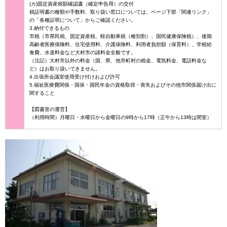
(カ)固定資産税額確認書（確定申告用）の交付
税証明書の種類や手数料、取り扱い窓口については、ページ下部「関連リンク」
の「各種証明について」からご確認ください。
3.納付できるもの
市税（市県民税、固定資産税、軽自動車税（種別割）、国民健康保険税）、後期
高齢者医療保険料、住宅使用料、介護保険料、利用者負担額（保育料）、学校給
食費、水道料金など大村市の諸料金全般です。
（注記）大村市以外の料金（国、県、他市町村の税金、電気料金、電話料金な
ど）はお取り扱いできません。
4.出張所会議室使用受け付けおよび許可
5.福祉医療費関係・国保・国民年金の資格取得・喪失およびその他市関係届け出に
関すること
【図書室の運営】
（利用時間）月曜日・水曜日から金曜日の9時から17時（正午から13時は閉室）