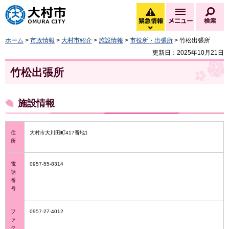
大村市
緊急情報
メニュー
検
緊急情報を開く
ホーム
>
市政情報
>
大村市紹介
>
施設情報
>
市役所・出張所
> 竹松出張所
更新日：2025年10月21日
竹松出張所
施設情報
住
大村市大川田町417番地1
所
電
0957-55-8314
話
番
号
フ
0957-27-4012
ァ
ク