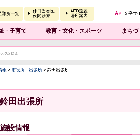
報を開く
休日当番医
AED設置
文字サ
避難所一覧
夜間診療
場所案内
祉・子育て
教育・文化・スポーツ
まちづ
情報
>
市役所・出張所
> 鈴田出張所
鈴田出張所
施設情報