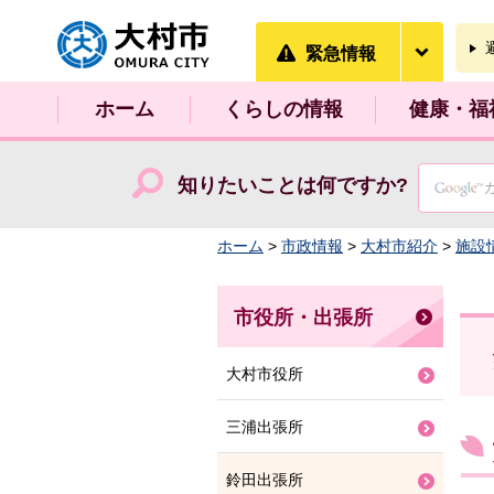
大村市
緊急情
緊急情報
ホーム
くらしの情報
健康・福
知りたいことは何ですか?
ホーム
>
市政情報
>
大村市紹介
>
施設
市役所・出張所
大村市役所
三浦出張所
鈴田出張所