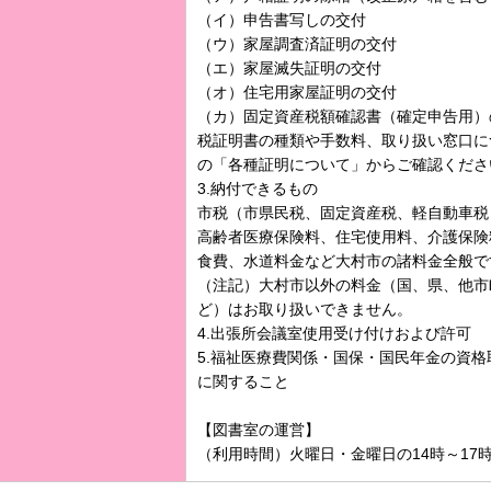
（イ）申告書写しの交付
（ウ）家屋調査済証明の交付
（エ）家屋滅失証明の交付
（オ）住宅用家屋証明の交付
（カ）固定資産税額確認書（確定申告用）
税証明書の種類や手数料、取り扱い窓口に
の「各種証明について」からご確認くださ
3.納付できるもの
市税（市県民税、固定資産税、軽自動車税
高齢者医療保険料、住宅使用料、介護保険
食費、水道料金など大村市の諸料金全般で
（注記）大村市以外の料金（国、県、他市
ど）はお取り扱いできません。
4.出張所会議室使用受け付けおよび許可
5.福祉医療費関係・国保・国民年金の資
に関すること
【図書室の運営】
（利用時間）火曜日・金曜日の14時～17