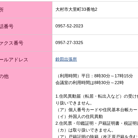
大村市大里町33番地2
所
0957-52-2023
話番号
0957-27-3325
ァクス番号
鈴田出張所
ールアドレス
（利用時間）平日：8時30分～17時15分
の他
会議室の利用時間は8時30分～22時
1.住民異動届（転居・転出入など）の受
り扱いできません。
（ア）個人番号カードや住民基本台帳カー
（イ）外国人の住民異動
2.住民票・印鑑証明・戸籍証明書・税証
（カ）は取り扱いできません。
（ア）戸籍証明の除籍（改正原戸籍を含む