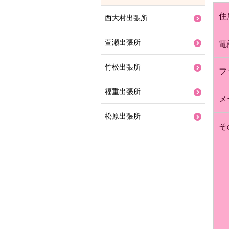
住
西大村出張所
萱瀬出張所
電
竹松出張所
フ
福重出張所
メ
松原出張所
そ