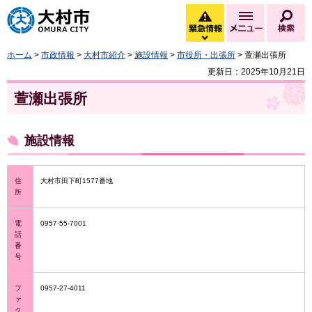
大村市
緊急情報
メニュー
検
緊急情報を開く
ホーム
>
市政情報
>
大村市紹介
>
施設情報
>
市役所・出張所
> 萱瀬出張所
更新日：2025年10月21日
萱瀬出張所
施設情報
住
大村市田下町1577番地
所
電
0957-55-7001
話
番
号
フ
0957-27-4011
ァ
ク