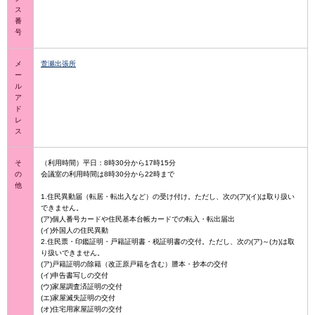
ス
番
号
メ
萱瀬出張所
ー
ル
ア
ド
レ
ス
そ
（利用時間）平日：8時30分から17時15分
の
会議室の利用時間は8時30分から22時まで
他
1.住民異動届（転居・転出入など）の受け付け。ただし、次の(ア)(イ)は取り扱い
できません。
(ア)個人番号カードや住民基本台帳カードでの転入・転出届出
(イ)外国人の住民異動
2.住民票・印鑑証明・戸籍証明書・税証明書の交付。ただし、次の(ア)～(カ)は取
り扱いできません。
(ア)戸籍証明の除籍（改正原戸籍を含む）謄本・抄本の交付
(イ)申告書写しの交付
(ウ)家屋調査済証明の交付
(エ)家屋滅失証明の交付
(オ)住宅用家屋証明の交付