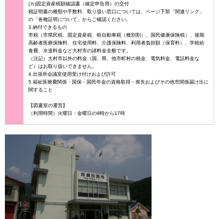
(カ)固定資産税額確認書（確定申告用）の交付
税証明書の種類や手数料、取り扱い窓口については、ページ下部「関連リンク」
の「各種証明について」からご確認ください。
3.納付できるもの
市税（市県民税、固定資産税、軽自動車税（種別割）、国民健康保険税）、後期
高齢者医療保険料、住宅使用料、介護保険料、利用者負担額（保育料）、学校給
食費、水道料金など大村市の諸料金全般です。
（注記）大村市以外の料金（国、県、他市町村の税金、電気料金、電話料金な
ど）はお取り扱いできません。
4.出張所会議室使用受け付けおよび許可
5.福祉医療費関係・国保・国民年金の資格取得・喪失およびその他市関係届け出に
関すること
【図書室の運営】
（利用時間）火曜日・金曜日の9時から17時