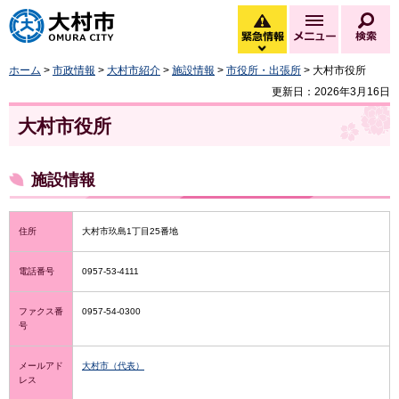
大村市
緊急情報
メニュー
検
緊急情報を開く
ホーム
>
市政情報
>
大村市紹介
>
施設情報
>
市役所・出張所
> 大村市役所
更新日：2026年3月16日
大村市役所
施設情報
住所
大村市玖島1丁目25番地
電話番号
0957-53-4111
ファクス番
0957-54-0300
号
メールアド
大村市（代表）
レス