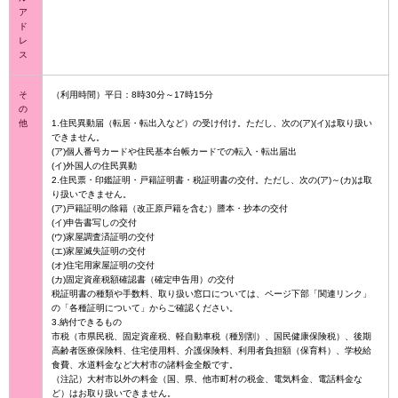
ア
ド
レ
ス
そ
（利用時間）平日：8時30分～17時15分
の
他
1.住民異動届（転居・転出入など）の受け付け。ただし、次の(ア)(イ)は取り扱い
できません。
(ア)個人番号カードや住民基本台帳カードでの転入・転出届出
(イ)外国人の住民異動
2.住民票・印鑑証明・戸籍証明書・税証明書の交付。ただし、次の(ア)～(カ)は取
り扱いできません。
(ア)戸籍証明の除籍（改正原戸籍を含む）謄本・抄本の交付
(イ)申告書写しの交付
(ウ)家屋調査済証明の交付
(エ)家屋滅失証明の交付
(オ)住宅用家屋証明の交付
(カ)固定資産税額確認書（確定申告用）の交付
税証明書の種類や手数料、取り扱い窓口については、ページ下部「関連リンク」
の「各種証明について」からご確認ください。
3.納付できるもの
市税（市県民税、固定資産税、軽自動車税（種別割）、国民健康保険税）、後期
高齢者医療保険料、住宅使用料、介護保険料、利用者負担額（保育料）、学校給
食費、水道料金など大村市の諸料金全般です。
（注記）大村市以外の料金（国、県、他市町村の税金、電気料金、電話料金な
ど）はお取り扱いできません。