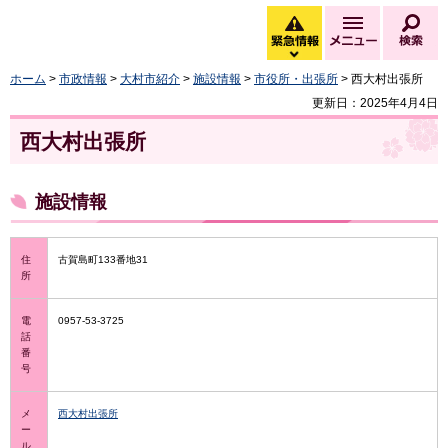
大村市
緊急情報
メニュー
検
緊急情報を開く
ホーム
>
市政情報
>
大村市紹介
>
施設情報
>
市役所・出張所
> 西大村出張所
更新日：2025年4月4日
西大村出張所
施設情報
住
古賀島町133番地31
所
電
0957-53-3725
話
番
号
メ
西大村出張所
ー
ル