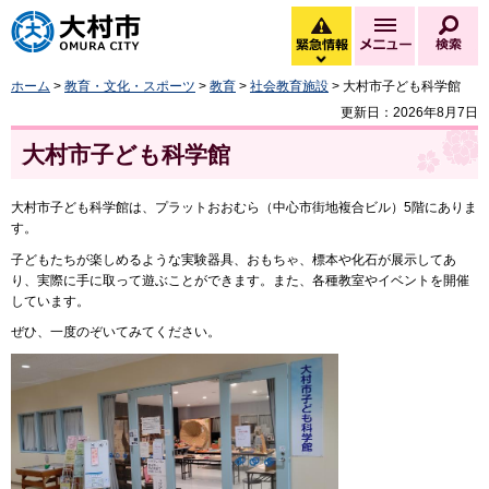
大村市
緊急情報
メニュー
検
緊急情報を開く
ホーム
>
教育・文化・スポーツ
>
教育
>
社会教育施設
> 大村市子ども科学館
更新日：2026年8月7日
大村市子ども科学館
大村市子ども科学館は、プラットおおむら（中心市街地複合ビル）5階にありま
す。
子どもたちが楽しめるような実験器具、おもちゃ、標本や化石が展示してあ
り、実際に手に取って遊ぶことができます。また、各種教室やイベントを開催
しています。
ぜひ、一度のぞいてみてください。