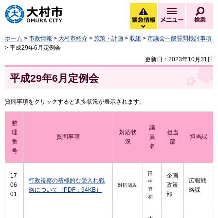
大村市
緊急情報
メニュー
検
緊急情報を開く
ホーム
>
市政情報
>
大村市紹介
>
施策・計画
>
取組
>
市議会一般質問検討事項
> 平成29年6月定例会
更新日：2023年10月31日
平成29年6月定例会
質問事項をクリックすると進捗状況が表示されます。
整
議
理
対応状
担当
質問事項
員
担当課
番
況
部
名
号
田
17
企画
行政視察の積極的な受入れ戦
広報戦
中
06
政策
対応済み
略について（PDF：94KB）
秀
略課
01
部
和