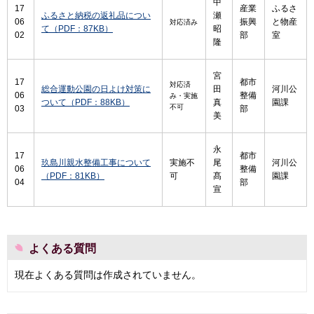
中
17
産業
ふるさ
ふるさと納税の返礼品につい
瀬
06
振興
と物産
対応済み
て（PDF：87KB）
昭
02
部
室
隆
宮
17
都市
対応済
総合運動公園の日よけ対策に
田
河川公
06
整備
み・実施
ついて（PDF：88KB）
真
園課
不可
03
部
美
永
17
都市
玖島川親水整備工事について
実施不
尾
河川公
06
整備
（PDF：81KB）
可
髙
園課
04
部
宣
よくある質問
現在よくある質問は作成されていません。