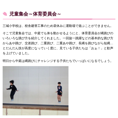
児童集会～体育委員会～
三城小学校は、校舎建替工事のため昼休みに運動場で遊ぶことができません。
そこで児童集会では、中庭でも体を動かせるようにと、体育委員会が縄跳びの
いろいろな跳び方を紹介してくれました。一回旋一跳躍などの基本的な跳び方
からあや跳び、交差跳び、二重跳び、二重あや跳び、長縄を跳びながら短縄…
とだんだん技が高度になっていく度に、見ている子供たちは「おぉ！」と歓声
を上げていました。
明日から中庭は縄跳びにチャレンジする子供たちでいっぱいになるでしょう。