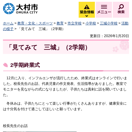
大村市
緊急情報
メニュー
検
緊急情報を開く
ホーム
>
教育・文化・スポーツ
>
教育
>
市立学校
>
小学校
>
三城小学校
>
活動
の様子
> 「見てみて 三城」（2学期）
更新日：2026年1月20日
「見てみて 三城」（2学期）
2学期終業式
12月に入り、インフルエンザが流行したため、終業式はオンラインで行いま
した。校長先生のお話、代表児童の作文発表、生活指導がありました。教室で
モニターを見ながらの式になりましたが、子供たちは真剣に話を聞いていまし
た。
冬休みは、子供たちにとって楽しい行事がたくさんありますが、健康安全に
は十分気を付けて過ごしてほしいと願っています。
校長先生のお話