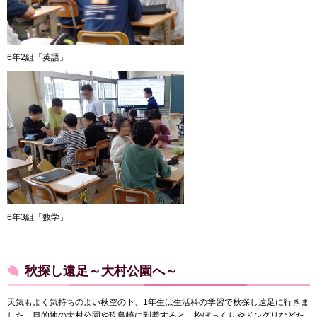
6年2組「英語」
6年3組「数学」
秋探し遠足～大村公園へ～
天気もよく気持ちのよい秋空の下、1年生は生活科の学習で秋探し遠足に行きま
した。目的地の大村公園や玖島崎に到着すると、松ぼっくりやドングリなどた