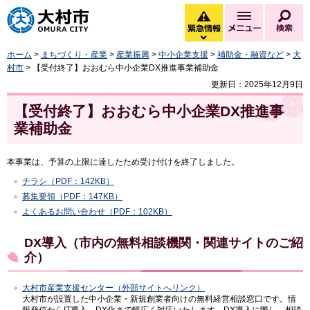
大村市
緊急情報
メニュー
検
緊急情報を開く
ホーム
>
まちづくり・産業
>
産業振興
>
中小企業支援
>
補助金・融資など
>
大
村市
> 【受付終了】おおむら中小企業DX推進事業補助金
更新日：2025年12月9日
【受付終了】おおむら中小企業DX推進事
業補助金
本事業は、予算の上限に達したため受け付けを終了しました。
チラシ（PDF：142KB）
募集要領（PDF：147KB）
よくあるお問い合わせ（PDF：102KB）
DX導入（市内の無料相談機関・関連サイトのご紹
介）
大村市産業支援センター（外部サイトへリンク）
大村市が設置した中小企業・新規創業者向けの無料経営相談窓口です。情
報発信からIT導入、DX化まで幅広く対応いたします。DX導入に際し、相談