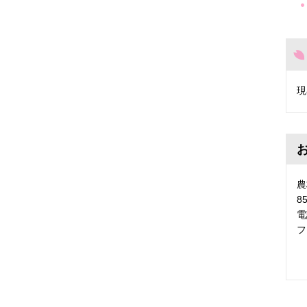
現
農
8
電
フ