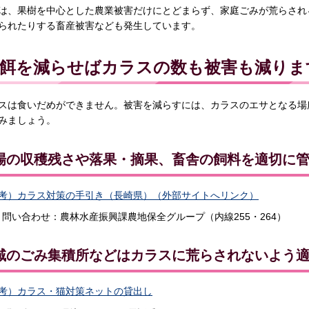
は、果樹を中心とした農業被害だけにとどまらず、家庭ごみが荒らされ
られたりする畜産被害なども発生しています。
餌を減らせばカラスの数も被害も減りま
スは食いだめができません。被害を減らすには、カラスのエサとなる場
みましょう。
場の収穫残さや落果・摘果、畜舎の飼料を適切に
考）カラス対策の手引き（長崎県）（外部サイトへリンク）
問い合わせ：農林水産振興課農地保全グループ（内線255・264）
域のごみ集積所などはカラスに荒らされないよう
考）カラス・猫対策ネットの貸出し