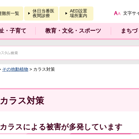
報を開く
休日当番医
AED設置
文字サ
避難所一覧
夜間診療
場所案内
祉・子育て
教育・文化・スポーツ
まちづ
>
その他動植物
> カラス対策
カラス対策
カラスによる被害が多発しています