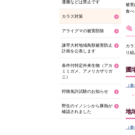
運搬などは禁止です
被害
食べ
カラス対策
アライグマの被害防除
諫早大村地域鳥獣被害防止
カラ
計画を公表します
り組
条件付特定外来生物（アカ
圃
ミミガメ、アメリカザリガ
ニ）
（参
狩猟免許試験のお知らせ
野生のイノシシから豚熱が
地
確認されました
（参