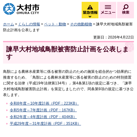
大村市
緊急情報
メニュー
検
緊急情報を開く
ホーム
>
くらしの情報
>
ペット・動物
>
その他動植物
> 諫早大村地域鳥獣被害
防止計画を公表します
更新日：2026年4月22日
諫早大村地域鳥獣被害防止計画を公表しま
す
鳥獣による農林水産業等に係る被害の防止のための施策を総合的かつ効果的に
推進するため、「鳥獣による農林水産業等に係る被害の防止のための特別措置
に関する法律（平成19年法律第134号）」第4条第1項の規定に基づき、「諫早
大村地域鳥獣被害防止計画」を策定しましたので、同条第9項の規定に基づき公
表します。
令和8年度～10年度計画（PDF：223KB）
令和5年度～7年度計画（PDF：167KB）
令和2年度～4年度計画（PDF：404KB）
平成29年度～31年度計画（PDF：351KB）