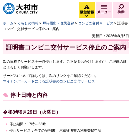
大村市
緊急情報
メニュー
検
緊急情報を開く
ホーム
>
くらしの情報
>
戸籍届出・住民登録
>
コンビニ交付サービス
> 証明書
コンビニ交付サービス停止のご案内
更新日：2026年8月5日
証明書コンビニ交付サービス停止のご案内
次の日程でサービスを一時停止します。ご不便をおかけしますが、ご理解のほ
どよろしくお願いします。
サービスについて詳しくは、次のリンクをご確認ください。
マイナンバーカードによる証明書のコンビニ交付サービス
停止日時と内容
令和8年9月29日（火曜日）
停止期間：17時～23時
停止サービス：全ての証明書、戸籍証明書の利用登録申請