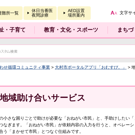
報を開く
休日当番医
AED設置
文字サ
避難所一覧
夜間診療
場所案内
祉・子育て
教育・文化・スポーツ
まちづ
わせ循環コミュニティ事業
>
大村市ポータルアプリ「おむすび。」
> 
地域助け合いサービス
の小さな困りごとで助けが必要な「おねがい市民」と、手助けしたい「
つなぎます。「おねがい市民」が依頼内容の入力を行うと、オペレーシ
合う「まかせて市民」とつなぐ仕組みです。