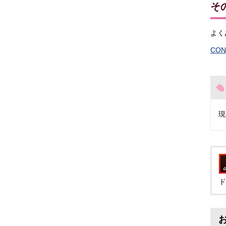
そ
よく
CO
現
ド