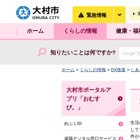
大村市
緊急情
緊急情報
ホーム
くらしの情報
健康・福
知りたいことは何ですか?
ホーム
>
くらしの情報
>
DX推進
>
しあ
大村市ポータルア
プリ「おむす
び。」
生活
めぶくID
して
件が
遠隔デジタル窓口サービス