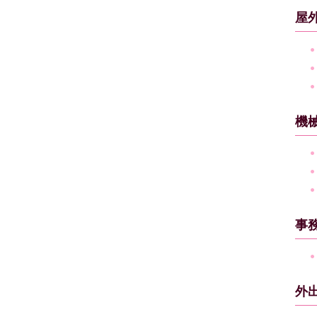
屋
機
事
外