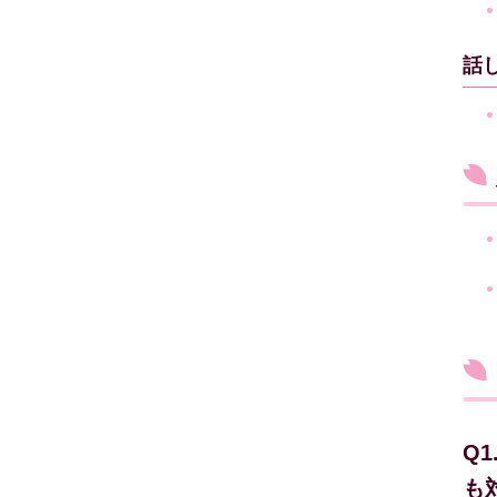
話
Q
も