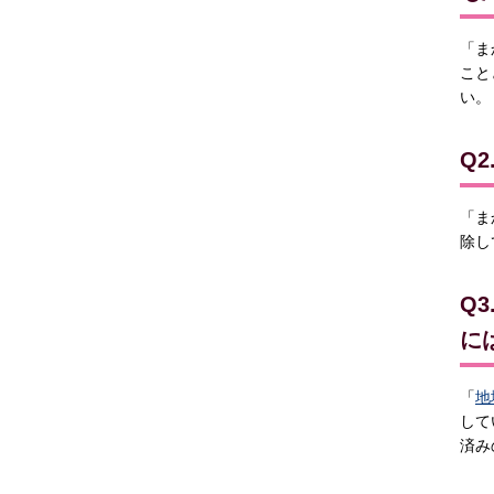
「ま
こと
い。
Q
「ま
除し
Q
に
「
地
して
済み