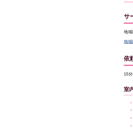
サ
地域
地域
依
15
室