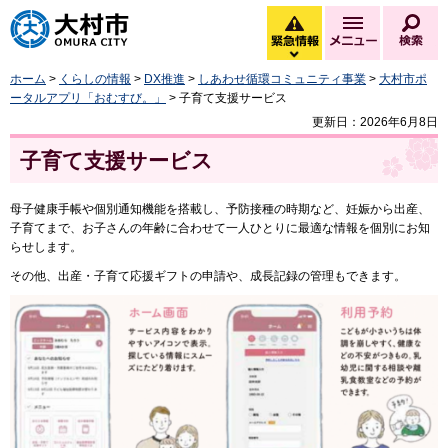
大村市
緊急情報
メニュー
検
緊急情報を開く
ホーム
>
くらしの情報
>
DX推進
>
しあわせ循環コミュニティ事業
>
大村市ポ
ータルアプリ「おむすび。」
> 子育て支援サービス
更新日：2026年6月8日
子育て支援サービス
母子健康手帳や個別通知機能を搭載し、予防接種の時期など、妊娠から出産、
子育てまで、お子さんの年齢に合わせて一人ひとりに最適な情報を個別にお知
らせします。
その他、出産・子育て応援ギフトの申請や、成長記録の管理もできます。