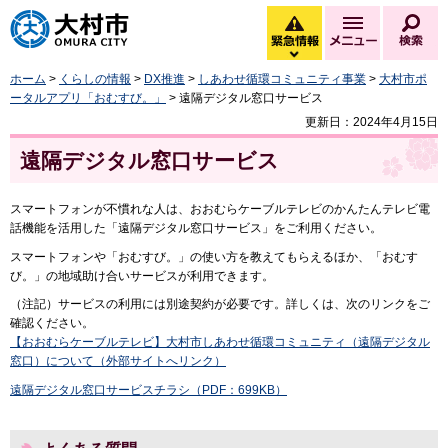
大村市
緊急情報
メニュー
検
緊急情報を開く
ホーム
>
くらしの情報
>
DX推進
>
しあわせ循環コミュニティ事業
>
大村市ポ
ータルアプリ「おむすび。」
> 遠隔デジタル窓口サービス
更新日：2024年4月15日
遠隔デジタル窓口サービス
スマートフォンが不慣れな人は、おおむらケーブルテレビのかんたんテレビ電
話機能を活用した「遠隔デジタル窓口サービス」をご利用ください。
スマートフォンや「おむすび。」の使い方を教えてもらえるほか、「おむす
び。」の地域助け合いサービスが利用できます。
（注記）サービスの利用には別途契約が必要です。詳しくは、次のリンクをご
確認ください。
【おおむらケーブルテレビ】大村市しあわせ循環コミュニティ（遠隔デジタル
窓口）について（外部サイトへリンク）
遠隔デジタル窓口サービスチラシ（PDF：699KB）