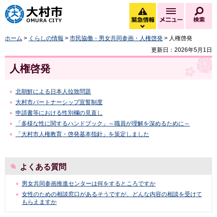
大村市
緊急情報
メニュー
検
緊急情報を開く
ホーム
>
くらしの情報
>
市民協働・男女共同参画・人権啓発
> 人権啓発
更新日：2026年5月1日
人権啓発
北朝鮮による日本人拉致問題
大村市パートナーシップ宣誓制度
申請書等における性別欄の見直し
「多様な性に関するハンドブック」～職員が理解を深めるために～
「大村市人権教育・啓発基本指針」を策定しました
よくある質問
男女共同参画推進センターは何をするところですか
女性のための相談窓口があるそうですが、どんな内容の相談を受けて
もらえますか