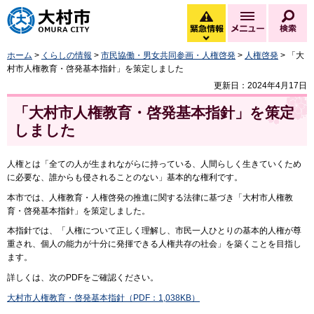
大村市
緊急情報
メニュー
検
緊急情報を開く
ホーム
>
くらしの情報
>
市民協働・男女共同参画・人権啓発
>
人権啓発
> 「大
村市人権教育・啓発基本指針」を策定しました
更新日：2024年4月17日
「大村市人権教育・啓発基本指針」を策定
しました
人権とは「全ての人が生まれながらに持っている、人間らしく生きていくため
に必要な、誰からも侵されることのない」基本的な権利です。
本市では、人権教育・人権啓発の推進に関する法律に基づき「大村市人権教
育・啓発基本指針」を策定しました。
本指針では、「人権について正しく理解し、市民一人ひとりの基本的人権が尊
重され、個人の能力が十分に発揮できる人権共存の社会」を築くことを目指し
ます。
詳しくは、次のPDFをご確認ください。
大村市人権教育・啓発基本指針（PDF：1,038KB）