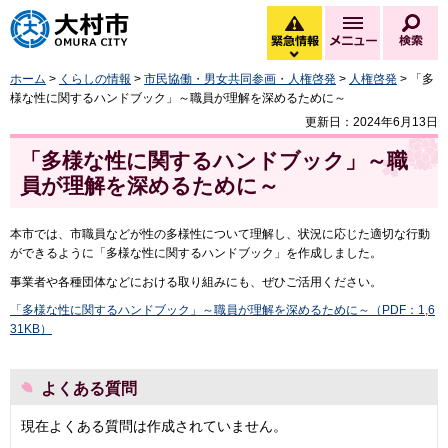
大村市
緊急情報
メニュー
検
緊急情報を開く
ホーム
>
くらしの情報
>
市民協働・男女共同参画・人権啓発
>
人権啓発
> 「多
様な性に関するハンドブック」～職員が理解を深めるために～
更新日：2024年6月13日
「多様な性に関するハンドブック」～職
員が理解を深めるために～
本市では、市職員などが性の多様性について理解し、状況に応じた適切な行動
ができるように「多様な性に関するハンドブック」を作成しました。
事業者や各種団体などにおける取り組みにも、ぜひご活用ください。
「
多様な性に関するハンドブック」～職員が理解を深めるために～（PDF：1,6
31KB）
よくある質問
現在よくある質問は作成されていません。