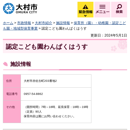
大村市
緊急情報
メニュー
検
緊急情報を開く
ホーム
>
市政情報
>
大村市紹介
>
施設情報
>
保育所（園）・幼稚園・認定こど
も園・地域型保育事業
> 認定こども園わんぱくはうす
更新日：2024年5月1日
認定こども園わんぱくはうす
施設情報
住所
大村市赤佐古町203番地2
電話番号
0957-54-8862
その他
（開所時間）7時～18時、延長保育：18時～19時
（定員）90人
保育内容は園にお問い合わせください。