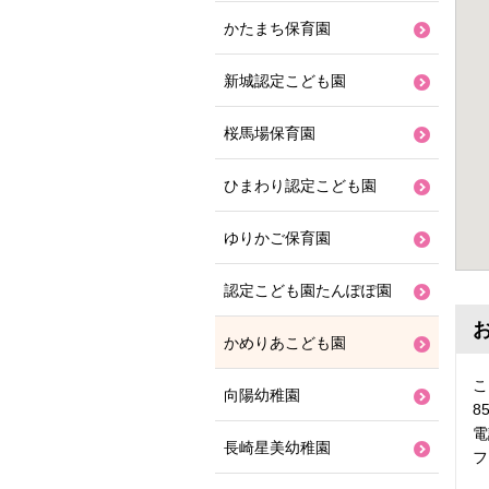
かたまち保育園
新城認定こども園
桜馬場保育園
ひまわり認定こども園
ゆりかご保育園
認定こども園たんぽぽ園
かめりあこども園
こ
向陽幼稚園
8
電
長崎星美幼稚園
フ