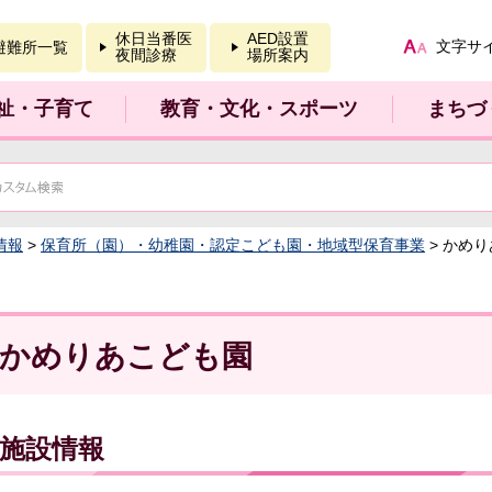
報を開く
休日当番医
AED設置
文字サ
避難所一覧
夜間診療
場所案内
祉・子育て
教育・文化・スポーツ
まちづ
情報
>
保育所（園）・幼稚園・認定こども園・地域型保育事業
> かめ
かめりあこども園
施設情報