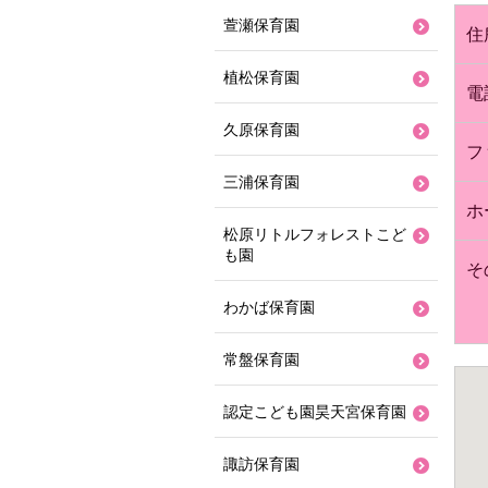
萱瀬保育園
住
植松保育園
電
久原保育園
フ
三浦保育園
ホ
松原リトルフォレストこど
も園
そ
わかば保育園
常盤保育園
認定こども園昊天宮保育園
諏訪保育園