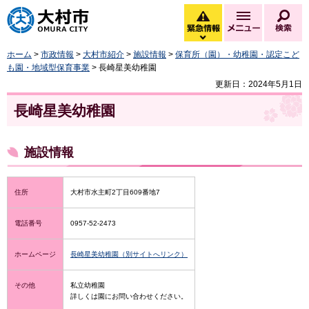
大村市
緊急情報
メニュー
検
緊急情報を開く
ホーム
>
市政情報
>
大村市紹介
>
施設情報
>
保育所（園）・幼稚園・認定こど
も園・地域型保育事業
> 長崎星美幼稚園
更新日：2024年5月1日
長崎星美幼稚園
施設情報
住所
大村市水主町2丁目609番地7
電話番号
0957-52-2473
ホームページ
長崎星美幼稚園（別サイトへリンク）
その他
私立幼稚園
詳しくは園にお問い合わせください。